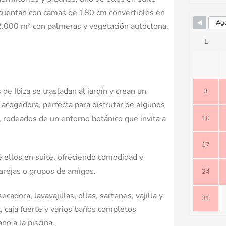
es cuentan con camas de 180 cm convertibles en
2.000 m² con palmeras y vegetación autóctona.
L
 de Ibiza se trasladan al jardín y crean un
3
 acogedora, perfecta para disfrutar de algunos
 rodeados de un entorno botánico que invita a
10
17
e ellos en suite, ofreciendo comodidad y
parejas o grupos de amigos.
24
adora, lavavajillas, ollas, sartenes, vajilla y
31
, caja fuerte y varios baños completos
no a la piscina.