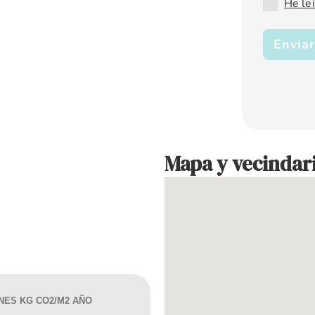
He leí
Enviar
Mapa y vecindar
NES KG CO2/M2 AÑO