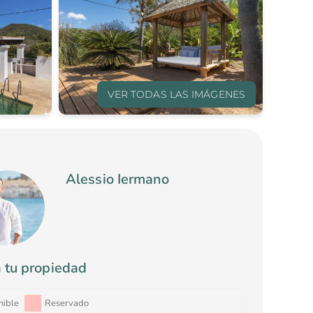
VER TODAS LAS IMÁGENES
Alessio Iermano
 tu propiedad
ooking Form
nible
Reservado