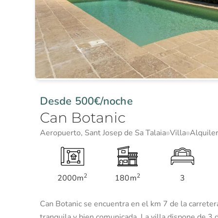
Desde 500€/noche
Can Botanic
Aeropuerto
,
Sant Josep de Sa Talaia
Villa
Alquiler
2
2
2000m
180m
3
Can Botanic se encuentra en el km 7 de la carreter
tranquila y bien comunicada. La villa dispone de 3 