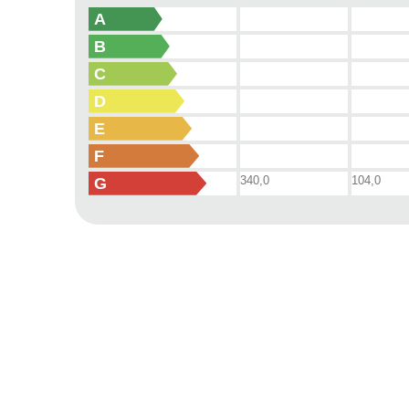
A
B
C
D
E
F
340,0
104,0
G