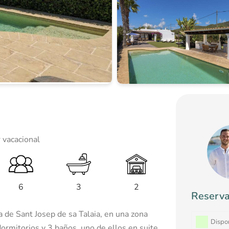
 vacacional
6
3
2
Reserva
a de Sant Josep de sa Talaia, en una zona
Skip B
Dispo
dormitorios y 3 baños, uno de ellos en suite